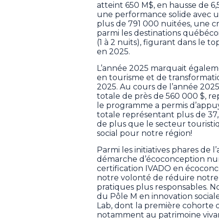
atteint 650 M$, en hausse de 6,5
une performance solide avec u
plus de 791 000 nuitées, une cr
parmi les destinations québécoi
(1 à 2 nuits), figurant dans le 
en 2025.
L’année 2025 marquait égalemen
en tourisme et de transforma
2025. Au cours de l’année 2025
totale de près de 560 000 $, re
le programme a permis d’appuye
totale représentant plus de 3
de plus que le secteur tourist
social pour notre région!
Parmi les initiatives phares de 
démarche d’écoconception numé
certification IVADO en écoconcept
notre volonté de réduire notr
pratiques plus responsables. 
du Pôle M en innovation sociale
Lab, dont la première cohorte 
notamment au patrimoine vivant 