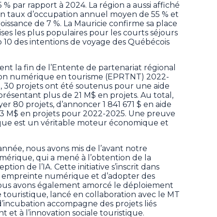
 % par rapport à 2024. La région a aussi affiché
n taux d’occupation annuel moyen de 55 % et
oissance de 7 %. La Mauricie confirme sa place
ses les plus populaires pour les courts séjours
top 10 des intentions de voyage des Québécois
t la fin de l’Entente de partenariat régional
tion numérique en tourisme (EPRTNT) 2022-
, 30 projets ont été soutenus pour une aide
présentant plus de 21 M$ en projets. Au total,
r 80 projets, d’annoncer 1 841 671 $ en aide
7,3 M$ en projets pour 2022-2025. Une preuve
ique est un véritable moteur économique et
l’année, nous avons mis de l’avant notre
rique, qui a mené à l’obtention de la
ion de l’IA. Cette initiative s’inscrit dans
e empreinte numérique et d’adopter des
Nous avons également amorcé le déploiement
 touristique, lancé en collaboration avec le MT
d’incubation accompagne des projets liés
et à l’innovation sociale touristique.