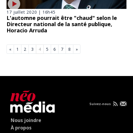
17 juillet 2020 | 16h45
L'automne pourrait être "chaud" selon le
Directeur national de la santé publique,
Horacio Arruda
«
1
2
3
4
5
6
7
8
»
Suivez-nous
Nous joindre
À propos