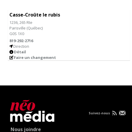
Casse-Croûte le rubis
1236, 265 Rte
Parisville
(
Québec
)
G0S 1X0
819-292-2716
Direction
Détail
Faire un changement
Suivez-nous
Nous joindre