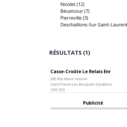
Nicolet
(12)
Bécancour
(7)
Pierreville
(3)
Deschaillons-Sur-Saint-Lauren
RÉSULTATS (1)
Casse-Croûte Le Relais Enr
385 Rte Marie Victorin
Saint-Pierre-Les-Becquets
(
Québec
)
G0X 2Z0
Publicité