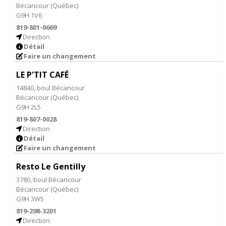
Bécancour
(
Québec
)
G9H 1V6
819-801-0669
Direction
Détail
Faire un changement
LE P'TIT CAFÉ
14840, boul Bécancour
Bécancour
(
Québec
)
G9H 2L5
819-807-0028
Direction
Détail
Faire un changement
Resto Le Gentilly
3780, boul Bécancour
Bécancour
(
Québec
)
G9H 3W5
819-298-3201
Direction