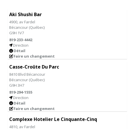
Aki Shushi Bar
4900, av Fardel
Bécancour
(
Québec
)
G9H 1V7
819-233-4442
Direction
Détail
Faire un changement
Casse-Croûte Du Parc
8410 Blvd Bécancour
Bécancour
(
Québec
)
G9H 3H7
819-294-1555
Direction
Détail
Faire un changement
Complexe Hotelier Le Cinquante-Cinq
4810, av Fardel