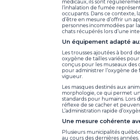
médicaux, ils sont régulièremen
l’inhalation de fumée représe
occupants. Dans ce contexte, la 
d’être en mesure d’offrir un ap
personnes incommodées par la 
chats récupérés lors d’une int
Un équipement adapté aux r
Les trousses ajoutées à bord 
oxygène de tailles variées po
conçus pour les museaux des ch
pour administrer l’oxygène de f
vigueur.
Les masques destinés aux anim
morphologie, ce qui permet une
standards pour humains. Lors d
réflexe de se cacher et peuvent 
L’administration rapide d’oxygèn
Une mesure cohérente ave
Plusieurs municipalités québé
au cours des dernières années.