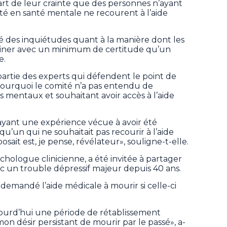
part de leur crainte que des personnes n’ayant
té en santé mentale ne recourent à l’aide
 des inquiétudes quant à la manière dont les
miner avec un minimum de certitude qu’un
e.
partie des experts qui défendent le point de
ourquoi le comité n’a pas entendu de
 mentaux et souhaitant avoir accès à l’aide
 ayant une expérience vécue à avoir été
u’un qui ne souhaitait pas recourir à l’aide
osait est, je pense, révélateur», souligne-t-elle.
hologue clinicienne, a été invitée à partager
avec un trouble dépressif majeur depuis 40 ans.
 demandé l’aide médicale à mourir si celle-ci
ujourd’hui une période de rétablissement
n désir persistant de mourir par le passé», a-