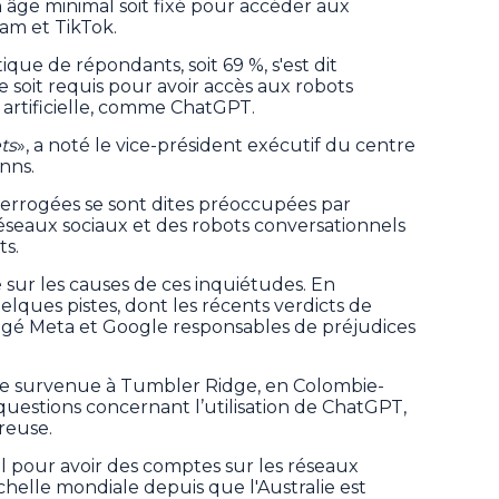
n âge minimal soit fixé pour accéder aux
ram et TikTok.
ue de répondants, soit 69 %, s'est dit
e soit requis pour avoir accès aux robots
 artificielle, comme ChatGPT.
ts
», a noté le vice-président exécutif du centre
nns.
errogées se sont dites préoccupées par
réseaux sociaux et des robots conversationnels
ts.
 sur les causes de ces inquiétudes. En
lques pistes, dont les récents verdicts de
ugé Meta et Google responsables de préjudices
erie survenue à Tumbler Ridge, en Colombie-
questions concernant l’utilisation de ChatGPT,
ireuse.
l pour avoir des comptes sur les réseaux
échelle mondiale depuis que l'Australie est