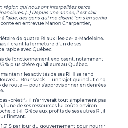
n région qui nous ont interpellées parce
inancières. (…) Depuis une année, il est clair
à l’aide, des gens qui me disent “on s’en sortira
raconte en entrevue Manon Charpentier,
opriétaire de quatre RI aux Îles-de-la-Madeleine.
mais il craint la fermeture d’un de ses
te rapide avec Québec.
frais de fonctionnement explosent, notamment
n 25 % plus chère qu’ailleurs au Québec.
aintenir les activités de ses RI. Il se rend
ouveau-Brunswick — un trajet qui inclut cinq
de route — pour s’approvisionner en denrées
e.
 pas «créatif», il n’arriverait tout simplement pas
n, l’une de ses ressources lui coûte environ
, dit-il. Grâce aux profits de ses autres RI, il
r l’instant.
 11,61 $ par jour du gouvernement pour nourrir