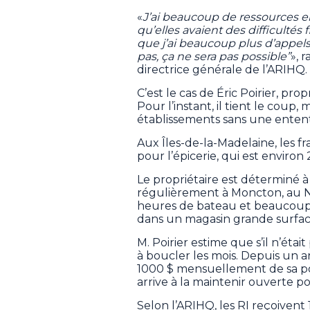
«
J’ai beaucoup de ressources e
qu’elles avaient des difficultés f
que j’ai beaucoup plus d’appels 
pas, ça ne sera pas possible”
», 
directrice générale de l’ARIHQ.
C’est le cas de Éric Poirier, pr
Pour l’instant, il tient le coup, 
établissements sans une enten
Aux Îles-de-la-Madelaine, les 
pour l’épicerie, qui est enviro
Le propriétaire est déterminé à m
régulièrement à Moncton, au N
heures de bateau et beaucoup 
dans un magasin grande surfac
M. Poirier estime que s’il n’était
à boucler les mois. Depuis un a
1000 $ mensuellement de sa poche
arrive à la maintenir ouverte pou
Selon l’ARIHQ, les RI reçoivent