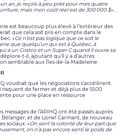
un an, je reçois à peu près pour mes quatre
urriture, mais mon coût réel est de 300 000 $
»,
picerie est beaucoup plus élevé à l’extérieur des
erait que cela soit pris en compte dans le
bec. «
Ce n’est pas logique que ce soit le
rie que quelqu’un qui est à Québec, à
 qui a un Costco et un Super C quand il ouvre sa
, déplore-t-il, ajoutant qu’il y a d’autres
n semblable aux Îles-de-la-Madeleine.
ti
HQ voudrait que les négociations s’accélèrent.
I risquent de fermer et déjà plus de 5500
ttente pour une place en ressource
s messages de l’ARIHQ ont été passés auprès
ia Bélanger, et de Lionel Carmant, de nouveau
es sociaux. «
On sent la volonté de leur part que
ureusement, on n’a pas encore senti le poids de