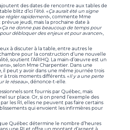
 ajoutent des dates de rencontre aux tables de
able blitz d’ici l’été. «
Ça aurait été un signe
sse régler rapidement
», commente Mme
 prévue jeudi, mais la prochaine date à
«
Ça ne donne pas beaucoup de temps pour
e, pour débloquer des enjeux et pour avancer
»,
jeux à discuter à la table, entre autres le
hambre pour la construction d’une nouvelle
alité, soutient l’ARIHQ. La main-d’œuvre est un
sens
», selon Mme Charpentier. Dans une
e, il peut y avoir dans une même journée trois
r à trois moments différents. «
Il y a une perte
ur le réseau
», dénonce-t-elle.
essionnels sont fournis par Québec, mais
nel sur place. Or, si on prend l’exemple des
par les RI, elles ne peuvent pas faire certains
blissements qui envoient les infirmières pour
 que Québec détermine le nombre d’heures
 dans une RI et offre un montant d’argent à