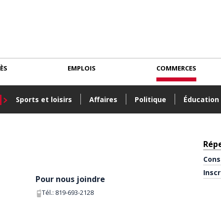
CÈS
EMPLOIS
COMMERCES
Sports et loisirs
Affaires
Politique
Éducation
Rép
Cons
Insc
Pour nous joindre
Tél.:
819-693-2128