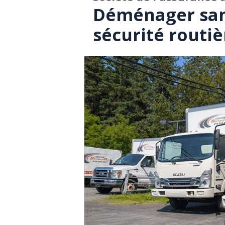
Déménager san
sécurité routiè