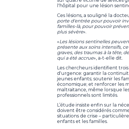
sur quatre victime de sévices 
l'hôpital pour une lésion sentin
Ces lésions, a souligné la doct
porte d'entrée pour pouvoir inv
familles-là, pour pouvoir préven
plus sévère
».
«
Les lésions sentinelles peuve
présente aux soins intensifs, c
graves, des traumas à la tête, 
qui a été accrue
», a-t-elle dit.
Les chercheurs identifient troi
d'urgence: garantir la continuit
jeunes enfants; soutenir les fam
économique; et renforcer les 
maltraitance, même lorsque les 
professionnels sont limités.
L’étude insiste enfin sur la né
doivent être considérés comme 
situations de crise – particuli
enfants et les familles.