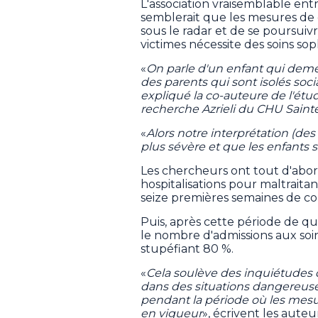
L'association vraisemblable entr
semblerait que les mesures de
sous le radar et de se poursuivr
victimes nécessite des soins sop
«
On parle d'un enfant qui deme
des parents qui sont isolés soc
expliqué la co-auteure de l'étu
recherche Azrieli du CHU Sainte
«
Alors notre interprétation (des 
plus sévère et que les enfants s
Les chercheurs ont tout d'abo
hospitalisations pour maltrait
seize premières semaines de c
Puis, après cette période de qu
le nombre d'admissions aux soin
stupéfiant 80 %.
«
Cela soulève des inquiétudes q
dans des situations dangereuse
pendant la période où les mesur
en vigueur
», écrivent les auteu