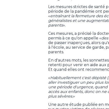
Les mesures strictes de santé 
période de la pandémie ont pert
«
entraînant la fermeture des éco
généralistes et une augmentatio
parents
».
Ces mesures, a précisé la doct
permis à ce qu'on appelle «
des 
de passer inaperçues, alors qu
à l'école, au service de garde,
parents.
En d'autres mots, les sonnette
retenti pour venir en aide aux p
Et quand elles ont recommencé à
«
Habituellement c'est dépisté (
aller investiguer un peu plus lo
une période d'urgence, quand tou
accès aux enfants, donc on ne d
plus sévères.
»
Une autre étude publiée en mê