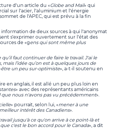
ecture d'un article du «
Globe and Mail
» qui
l sur l'acier, l'aluminium et l'énergie
 sommet de l'APEC, qui est prévu à la fin
on information de deux sources à qui l'anonymat
ssent s'exprimer ouvertement sur l'état des
 sources de «g
ens qui sont même plus
’il faut continuer de faire le travail. J'ai le
, mais l’idée qu’on est à quelques jours de
t-être un peu sur-optimiste
», a-t-il soutenu en
 en anglais, il est allé un peu plus loin en
stantes
» avec des représentants américains
il que nous n'avons pas vu précédemment
».
ielle
» pourrait, selon lui, «
mener à une
 meilleur intérêt des Canadiens
».
ravail jusqu'à ce qu'on arrive à ce point-là et
 que c'est le bon accord pour le Canada
», a dit