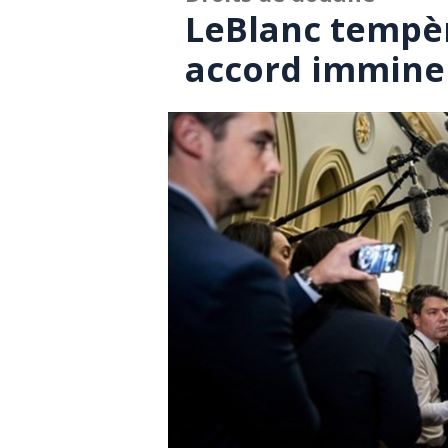
LeBlanc tempèr
accord imminen