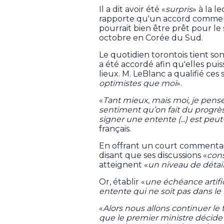
Il a dit avoir été «
surpris
» à la l
rapporte qu'un accord commercia
pourrait bien être prêt pour le
octobre en Corée du Sud.
Le quotidien torontois tient s
a été accordé afin qu'elles pui
lieux. M. LeBlanc a qualifié ces
optimistes que moi
».
«
Tant mieux, mais moi, je pense qu
sentiment qu’on fait du progrès
signer une entente (...) est peu
français.
En offrant un court commentaire
disant que ses discussions «
con
atteignent «
un niveau de déta
Or, établir «
une échéance artific
entente qui ne soit pas dans le
«
Alors nous allons continuer le t
que le premier ministre décide