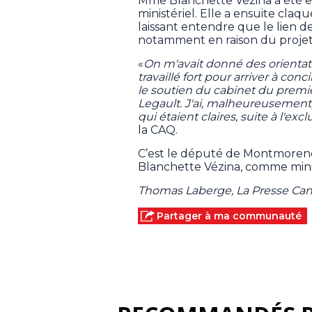
Mme Blanchette Vézina a été e
ministériel. Elle a ensuite claq
laissant entendre que le lien de
notamment en raison du projet 
«
On m'avait donné des orientations
travaillé fort pour arriver à con
le soutien du cabinet du premie
Legault. J'ai, malheureusement,
qui étaient claires, suite à l'exc
la CAQ.
C’est le député de Montmorency
Blanchette Vézina, comme minis
Thomas Laberge, La Presse Ca
Partager à ma communauté