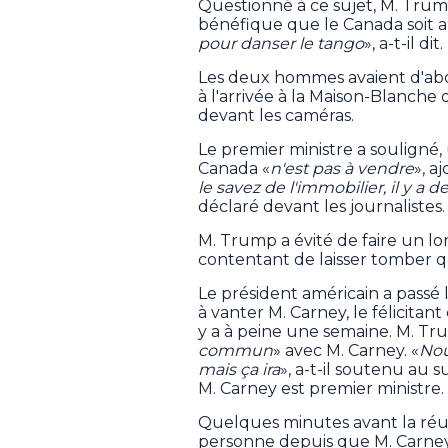
Questionné à ce sujet, M. Trump
bénéfique que le Canada soit a
pour danser le tango
», a-t-il dit.
Les deux hommes avaient d'ab
à l'arrivée à la Maison-Blanch
devant les caméras.
Le premier ministre a souligné, 
Canada «
n'est pas à vendre
», a
le savez de l'immobilier, il y a 
déclaré devant les journalistes.
M. Trump a évité de faire un l
contentant de laisser tomber q
Le président américain a passé 
à vanter M. Carney, le félicitan
y a à peine une semaine. M. Trum
commun
» avec M. Carney. «
Nou
mais ça ira
», a-t-il soutenu au
M. Carney est premier ministre.
Quelques minutes avant la réun
personne depuis que M. Carney 