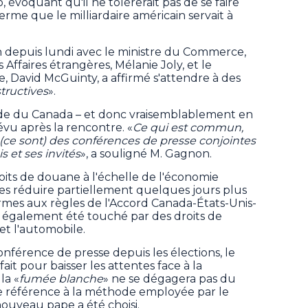
, évoquant qu'il ne tolérerait pas de se faire
terme que le milliardaire américain servait à
n depuis lundi avec le ministre du Commerce,
 Affaires étrangères, Mélanie Joly, et le
e, David McGuinty, a affirmé s'attendre à des
structives
».
ade du Canada – et donc vraisemblablement en
évu après la rencontre. «
Ce qui est commun,
(ce sont) des conférences de presse conjointes
s et ses invités
», a souligné M. Gagnon.
its de douane à l'échelle de l'économie
es réduire partiellement quelques jours plus
ormes aux règles de l'Accord Canada-États-Unis-
également été touché par des droits de
et l'automobile.
onférence de presse depuis les élections, le
ait pour baisser les attentes face à la
la «
fumée blanche
» ne se dégagera pas du
 référence à la méthode employée par le
ouveau pape a été choisi.