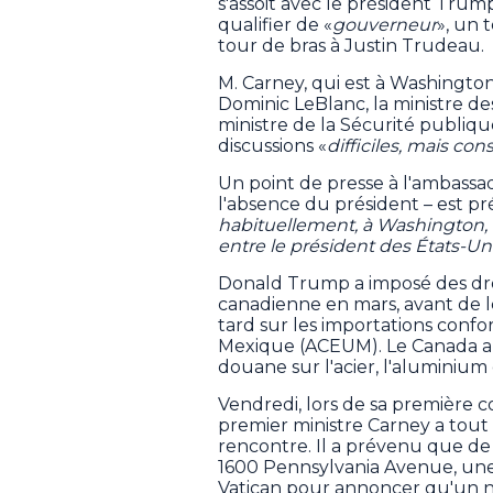
s'assoit avec le président Trump
qualifier de «
gouverneur
», un 
tour de bras à Justin Trudeau.
M. Carney, qui est à Washingto
Dominic LeBlanc, la ministre des
ministre de la Sécurité publiqu
discussions «
difficiles, mais con
Un point de presse à l'ambass
l'absence du président – est pr
habituellement, à Washington, 
entre le président des États-Uni
Donald Trump a imposé des dro
canadienne en mars, avant de l
tard sur les importations conf
Mexique (ACEUM). Le Canada a 
douane sur l'acier, l'aluminium 
Vendredi, lors de sa première c
premier ministre Carney a tout f
rencontre. Il a prévenu que de 
1600 Pennsylvania Avenue, une
Vatican pour annoncer qu'un n