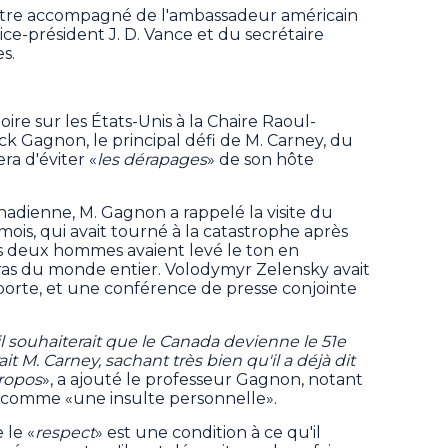
 être accompagné de l'ambassadeur américain
ce-président J. D. Vance et du secrétaire
s.
ire sur les États-Unis à la Chaire Raoul-
 Gagnon, le principal défi de M. Carney, du
ra d'éviter «
les dérapages
» de son hôte
adienne, M. Gagnon a rappelé la visite du
 mois, qui avait tourné à la catastrophe après
 deux hommes avaient levé le ton en
s du monde entier. Volodymyr Zelensky avait
 porte, et une conférence de presse conjointe
il souhaiterait que le Canada devienne le 51e
ait M. Carney, sachant très bien qu'il a déjà dit
propos
», a ajouté le professeur Gagnon, notant
 comme «une insulte personnelle».
 le «
respect
» est une condition à ce qu'il