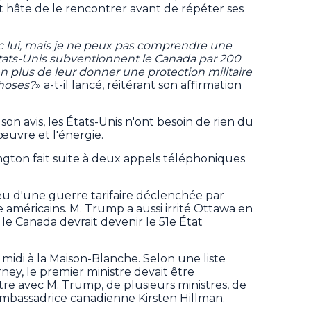
it hâte de le rencontrer avant de répéter ses
ec lui, mais je ne peux pas comprendre une
tats-Unis subventionnent le Canada par 200
en plus de leur donner une protection militaire
choses?
» a-t-il lancé, réitérant son affirmation
son avis, les États-Unis n'ont besoin de rien du
œuvre et l'énergie.
gton fait suite à deux appels téléphoniques
lieu d'une guerre tarifaire déclenchée par
e américains. M. Trump a aussi irrité Ottawa en
 le Canada devrait devenir le 51e État
s midi à la Maison-Blanche. Selon une liste
ney, le premier ministre devait être
e avec M. Trump, de plusieurs ministres, de
'ambassadrice canadienne Kirsten Hillman.