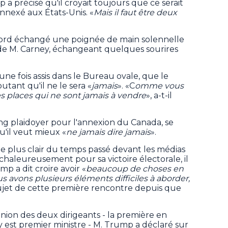
 a précisé qu'il croyait toujours que ce serait
nnexé aux États-Unis. «
Mais il faut être deux
ord échangé une poignée de main solennelle
e de M. Carney, échangeant quelques sourires
une fois assis dans le Bureau ovale, que le
joutant qu'il ne le sera «
jamais
». «C
omme vous
des places qui ne sont jamais à vendre
», a-t-il
ong plaidoyer pour l'annexion du Canada, se
u'il veut mieux «
ne jamais dire jamais
».
le plus clair du temps passé devant les médias
t chaleureusement pour sa victoire électorale, il
p a dit croire avoir «
beaucoup de choses en
s avons plusieurs éléments difficiles à aborder,
 sujet de cette première rencontre depuis que
ion des deux dirigeants - la première en
est premier ministre - M. Trump a déclaré sur