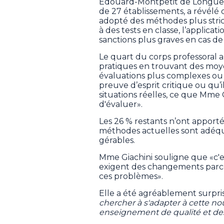
Édouard-Montpetit de Longueui
de 27 établissements, a révélé 
adopté des méthodes plus stri
à des tests en classe, l’applica
sanctions plus graves en cas de 
Le quart du corps professora
pratiques en trouvant des moyen
évaluations plus complexes ou 
preuve d’esprit critique ou qu’
situations réelles, ce que Mme
d'évaluer».
Les 26 % restants n’ont appor
méthodes actuelles sont adéqua
gérables.
Mme Giachini souligne que «c'es
exigent des changements parce 
ces problèmes».
Elle a été agréablement surpris
chercher à s'adapter à cette nou
enseignement de qualité et de