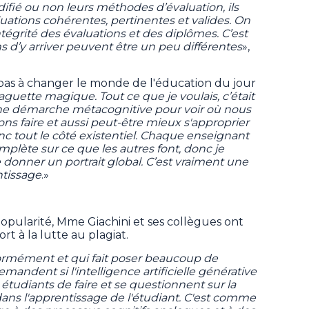
fié ou non leurs méthodes d’évaluation, ils
luations cohérentes, pertinentes et valides. On
égrité des évaluations et des diplômes. C’est
 d’y arriver peuvent être un peu différentes
»,
s pas à changer le monde de l'éducation du jour
aguette magique. Tout ce que je voulais, c’était
 une démarche métacognitive pour voir où nous
 faire et aussi peut-être mieux s'approprier
nc tout le côté existentiel. Chaque enseignant
plète sur ce que les autres font, donc je
e donner un portrait global. C’est vraiment une
ntissage
.»
opularité, Mme Giachini et ses collègues ont
rt à la lutte au plagiat.
normément et qui fait poser beaucoup de
mandent si l'intelligence artificielle générative
 étudiants de faire et se questionnent sur la
dans l'apprentissage de l'étudiant. C'est comme