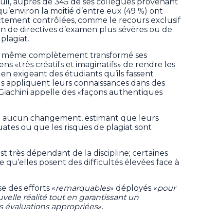
l, auprès de 345 de ses collègues provenant
qu’environ la moitié d’entre eux (49 %) ont
ctement contrôlées, comme le recours exclusif
tion de directives d’examen plus sévères ou de
plagiat.
l a même complètement transformé ses
s «très créatifs et imaginatifs» de rendre les
en exigeant des étudiants qu’ils fassent
ils appliquent leurs connaissances dans des
 Giachini appelle des «façons authentiques
té aucun changement, estimant que leurs
tes ou que les risques de plagiat sont
t très dépendant de la discipline; certaines
qu’elles posent des difficultés élevées face à
e des efforts «
remarquables
» déployés «
pour
velle réalité tout en garantissant un
s évaluations appropriées
».