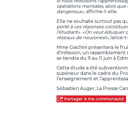
si nous réduisons l'apprentissa
opérations mentales, alors que 
dangereux
», affirme-t-elle.
Elle ne souhaite surtout pas q
porté à ces réponses constitu
l’étudian
t». «
On veut éduquer de
réseaux de neurones!»
, lance-t-
Mme Giachini présentera le frui
d’Inflexion, un rassemblement 
se tiendra du 9 au 11 juin à Ed
Cette étude a été subventionn
supérieur dans le cadre du Pr
l’enseignement et l’apprentissa
Sébastien Auger, La Presse Ca
Partager à ma communauté