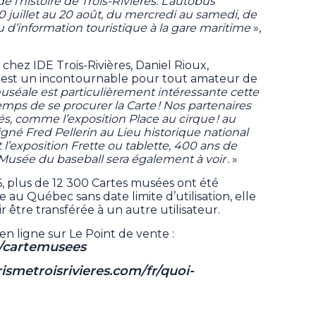
 l’histoire de Trois-Rivières. L’autobus
0 juillet au 20 août, du mercredi au samedi, de
u d’information touristique à la gare maritime
»,
hez IDE Trois-Rivières, Daniel Rioux,
 est un incontournable pour tout amateur de
muséale est particulièrement intéressante cette
emps de se procurer la Carte ! Nos partenaires
s, comme l’exposition Place au cirque ! au
gné Fred Pellerin au Lieu historique national
l’exposition Frette ou tablette, 400 ans de
 Musée du baseball sera également à voir .
»
, plus de 12 300 Cartes musées ont été
au Québec sans date limite d’utilisation, elle
r être transférée à un autre utilisateur.
en ligne sur Le Point de vente :
s/cartemusees
smetroisrivieres.com/fr/quoi-