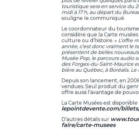
plus de révéler quelques pans de
touristique sera en service du 2
midi à 17 h, au départ du Burea
souligne le communiqué.
Le coordonnateur du tourisme c
considère que la Carte musées
culture ou d’histoire. «
L’offre 
année, c’est donc vraiment le t
présentent de belles nouveauté
Musée Pop, le parcours audio si
des Forges-du-Saint-Maurice et 
bière au Québec, à Boréalis. Le
Depuis son lancement, en 2006
vendues. Seul produit du genre 
offre aussi l’avantage de pouvoi
La Carte Musées est disponible 
lepointdevente.com/billet
www.touri
D’autres détails sur
faire/carte-musees