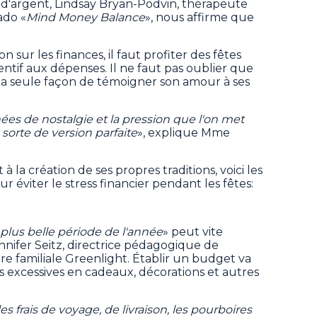
ourt d'argent, Lindsay Bryan-Podvin, thérapeute
ado «
Mind Money Balance
», nous affirme que
n sur les finances, il faut profiter des fêtes
ntif aux dépenses. Il ne faut pas oublier que
 la seule façon de témoigner son amour à ses
nées de nostalgie et la pression que l'on met
 sorte de version parfaite
», explique Mme
 la création de ses propres traditions, voici les
éviter le stress financier pendant les fêtes:
 plus belle période de l'année
» peut vite
nnifer Seitz, directrice pédagogique de
ère familiale Greenlight. Établir un budget va
s excessives en cadeaux, décorations et autres
les frais de voyage, de livraison, les pourboires