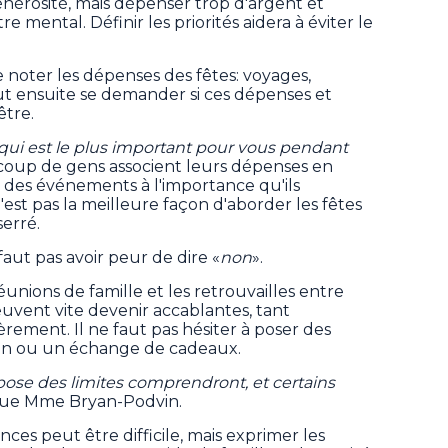
nérosité, mais dépenser trop d'argent et
e mental. Définir les priorités aidera à éviter le
noter les dépenses des fêtes: voyages,
faut ensuite se demander si ces dépenses et
être.
 qui est le plus important pour vous pendant
aucoup de gens associent leurs dépenses en
à des événements à l'importance qu'ils
'est pas la meilleure façon d'aborder les fêtes
serré.
faut pas avoir peur de dire «
non
».
éunions de famille et les retrouvailles entre
peuvent vite devenir accablantes, tant
ement. Il ne faut pas hésiter à poser des
tion ou un échange de cadeaux.
 pose des limites comprendront, et certains
ique Mme Bryan-Podvin.
ces peut être difficile, mais exprimer les