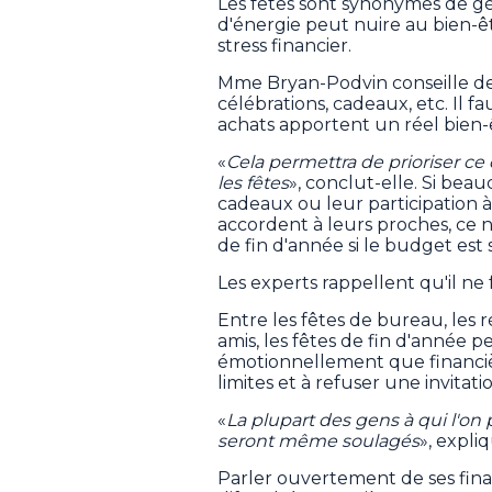
Les fêtes sont synonymes de gé
d'énergie peut nuire au bien-êtr
stress financier.
Mme Bryan-Podvin conseille de 
célébrations, cadeaux, etc. Il 
achats apportent un réel bien-
«
Cela permettra de prioriser ce
les fêtes
», conclut-elle. Si be
cadeaux ou leur participation 
accordent à leurs proches, ce n
de fin d'année si le budget est 
Les experts rappellent qu'il ne 
Entre les fêtes de bureau, les r
amis, les fêtes de fin d'année 
émotionnellement que financièr
limites et à refuser une invita
«
La plupart des gens à qui l'on
seront même soulagés
», expl
Parler ouvertement de ses finan