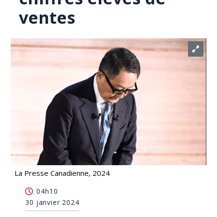
ventes
La Presse Canadienne, 2024
Toyota: perquisition mardi pour tricherie et
04h10
dévoilement de chiffres élevés de ventes
30 janvier 2024