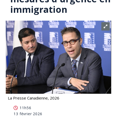
immigration
La Presse Canadienne, 2026
L'UMQ et plusieurs organisations réclament des
11h56
mesures d'urgence en immigration
13 février 2026