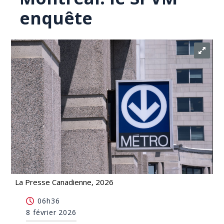
enquête
La Presse Canadienne, 2026
Agression à l'arme blanche dans une station du
06h36
métro de Montréal: le SPVM enquête
8 février 2026