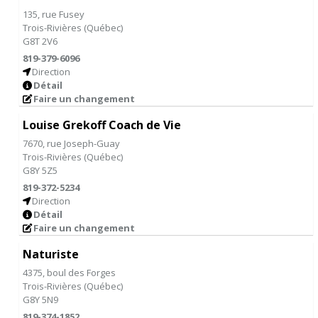
135, rue Fusey
Trois-Rivières
(
Québec
)
G8T 2V6
819-379-6096
Direction
Détail
Faire un changement
Louise Grekoff Coach de Vie
7670, rue Joseph-Guay
Trois-Rivières
(
Québec
)
G8Y 5Z5
819-372-5234
Direction
Détail
Faire un changement
Naturiste
4375, boul des Forges
Trois-Rivières
(
Québec
)
G8Y 5N9
819-374-1852