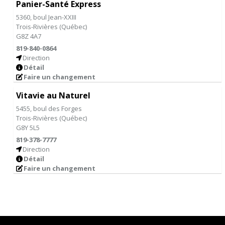
Panier-Santé Express
5360, boul Jean-XXIII
Trois-Rivières
(
Québec
)
G8Z 4A7
819-840-0864
Direction
Détail
Faire un changement
Vitavie au Naturel
5455, boul des Forges
Trois-Rivières
(
Québec
)
G8Y 5L5
819-378-7777
Direction
Détail
Faire un changement