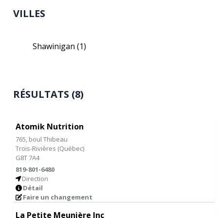
VILLES
Shawinigan
(1)
RÉSULTATS (8)
Atomik Nutrition
765, boul Thibeau
Trois-Rivières
(
Québec
)
G8T 7A4
819-801-6480
Direction
Détail
Faire un changement
La Petite Meunière Inc