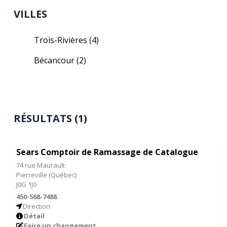
VILLES
Trois-Rivières
(4)
Bécancour
(2)
RÉSULTATS (1)
Sears Comptoir de Ramassage de Catalogue
74 rue Maurault
Pierreville
(
Québec
)
J0G 1J0
450-568-7488
Direction
Détail
Faire un changement