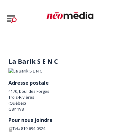
La Barik S E N C
Adresse postale
4170, boul des Forges
Trois-Rivières
(
Québec
)
G8Y 1V8
Pour nous joindre
Tél.:
819-694-0324