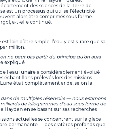
se
», a expliqué Mme Hayden, qui est
épartement des sciences de la Terre de
se est un processus qui utilise l’électricité
 peuvent alors être comprimés sous forme
rgol, a-t-elle continué.
est loin d’être simple: l’eau y est si rare que sa
ar million.
on ne peut pas partir du principe qu’on aura
lle expliqué.
de l’eau lunaire a considérablement évolué
s échantillons prélevés lors des missions
a Lune était complètement aride, selon la
 dans de multiples réservoirs — nous estimons
0 milliards de kilogrammes d’eau sous forme de
me Hayden en se basant sur ses recherches.
sions actuelles se concentrent sur la glace
mbre permanente — des cratères profonds que