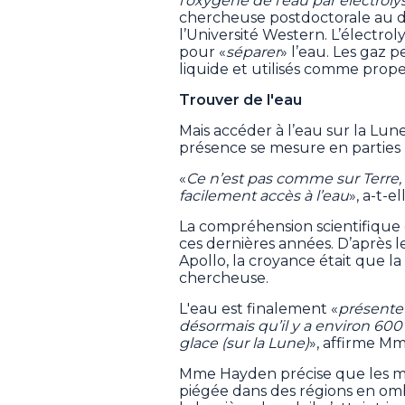
l’oxygène de l’eau par électroly
chercheuse postdoctorale au d
l’Université Western. L’électroly
pour «
séparer
» l’eau. Les gaz
liquide et utilisés comme prope
Trouver de l'eau
Mais accéder à l’eau sur la Lune 
présence se mesure en parties p
«
Ce n’est pas comme sur Terre, 
facilement accès à l’eau
», a-t-e
La compréhension scientifique 
ces dernières années. D’après le
Apollo, la croyance était que l
chercheuse.
L'eau est finalement «
présente
désormais qu’il y a environ 60
glace (sur la Lune)
», affirme M
Mme Hayden précise que les mis
piégée dans des régions en o