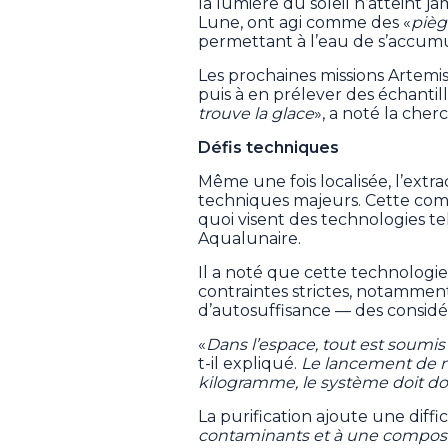
la lumière du soleil n’atteint ja
Lune, ont agi comme des «
pièg
permettant à l’eau de s’accumu
Les prochaines missions Artemis 
puis à en prélever des échantill
trouve la glace
», a noté la cher
Défis techniques
Même une fois localisée, l’extra
techniques majeurs. Cette compl
quoi visent des technologies te
Aqualunaire.
Il a noté que cette technologie
contraintes strictes, notammen
d’autosuffisance — des considéra
«
Dans l’espace, tout est soumis
t-il expliqué.
Le lancement de ma
kilogramme, le système doit do
La purification ajoute une diff
contaminants et à une composit