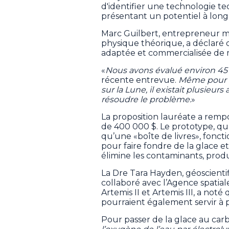
d'identifier une technologie t
présentant un potentiel à long
Marc Guilbert, entrepreneur me
physique théorique, a déclaré q
adaptée et commercialisée de m
«
Nous avons évalué environ 45
récente entrevue.
Même pour un
sur la Lune, il existait plusie
résoudre le problème.
»
La proposition lauréate a remp
de 400 000 $. Le prototype, qu
qu’une «boîte de livres», foncti
pour faire fondre de la glace 
élimine les contaminants, produ
La Dre Tara Hayden, géoscientif
collaboré avec l’Agence spati
Artemis II et Artemis III, a no
pourraient également servir à 
Pour passer de la glace au carb