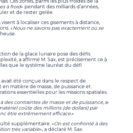
mais. Ces zones, parmi les plus froides de la
es à froid
» pendant des milliards d’années,
ler et de rester gelée.
visent à localiser ces gisements à distance,
ons. «
Nous ne savons pas exactement où se
cheuse.
ction de la glace lunaire pose des défis
exité, a affirmé M. Sax, est précisément ce à
lles que le système lauréat du défi
 avait été conçue dans le respect de
t en matière de masse, de puissance et
tions essentielles pour les missions spatiales.
 à des contraintes de masse et de puissance,
a-
tériel coûte des millions (de dollars) par
nc être extrêmement efficace.
»
iculté supplémentaire. «
On est confronté à des
ion très variable
», a déclaré M. Sax.