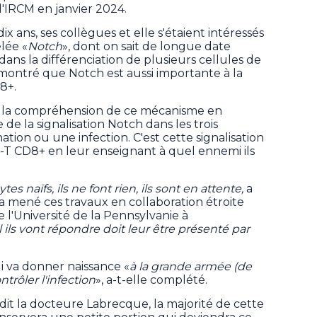
'IRCM en janvier 2024.
ix ans, ses collègues et elle s'étaient intéressés
lée «
Notch
», dont on sait de longue date
dans la différenciation de plusieurs cellules de
démontré que Notch est aussi importante à la
8+.
t la compréhension de ce mécanisme en
ne de la signalisation Notch dans les trois
tion ou une infection. C'est cette signalisation
s-T CD8+ en leur enseignant à quel ennemi ils
s naïfs, ils ne font rien, ils sont en attente,
a
a mené ces travaux en collaboration étroite
e l'Université de la Pennsylvanie à
ils vont répondre doit leur être présenté par
ui va donner naissance «
à la grande armée (de
trôler l'infection
», a-t-elle complété.
a dit la docteure Labrecque, la majorité de cette