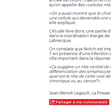
armée va mourir, mais on en co
qu'on appelle des «
cellules m
«
On a aussi montré que le choix
une cellule qui deviendra une 
elle expliqué.
L'étude lève donc une partie du
dans la coordination élargie de
Labrecque.
On constate que Notch est impl
T en présence d'une infection 
rôle important dans la réponse 
«
Ça suggère un rôle central de l
différenciation des lymphocyt
quel est le rôle de cette voie d
chronique ou au cancer
?»
Jean-Benoit Legault, La Press
Partager à ma communauté