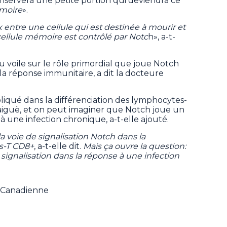
nservera une petite portion qui deviendra ce
émoire
».
 entre une cellule qui est destinée à mourir et
cellule mémoire est contrôlé par Notc
h», a-t-
 voile sur le rôle primordial que joue Notch
 la réponse immunitaire, a dit la docteure
iqué dans la différenciation des lymphocytes-
aiguë, et on peut imaginer que Notch joue un
à une infection chronique, a-t-elle ajouté.
a voie de signalisation Notch dans la
es-T CD8+
, a-t-elle dit.
Mais ça ouvre la question:
e signalisation dans la réponse à une infection
e Canadienne