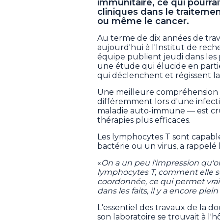
immunitaire, ce qui pourra
cliniques dans le traitem
ou même le cancer.
Au terme de dix années de trav
aujourd'hui à l'Institut de rec
équipe publient jeudi dans les
une étude qui élucide en parti
qui déclenchent et régissent l
Une meilleure compréhension 
différemment lors d'une infect
maladie auto-immune ― est cr
thérapies plus efficaces.
Les lymphocytes T sont capable
bactérie ou un virus, a rappel
«
On a un peu l'impression qu'o
lymphocytes T, comment elle se
coordonnée, ce qui permet vra
dans les faits, il y a encore ple
L'essentiel des travaux de la d
son laboratoire se trouvait à l