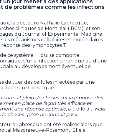
it un jour mener à des applications
ent de problèmes comme les infections
aux, la docteure Nathalie Labrecque,
herches cliniques de Montréal (IRCM), et son
 pages du Journal of Experimental Medicine
e les mécanismes cellulaires et moléculaires
a réponse des lymphocytes T.
de ce système ― qui se comporte
ion aiguë, d'une infection chronique ou d'une
uciale au développement éventuel de
s de tuer des cellules infectées par une
é la docteure Labrecque.
n connaît plein de choses sur la réponse des
 met en place de façon très efficace et
iment une réponse optimale
, a-t-elle dit.
Mais
in de choses qu'on ne connaît pas.
»
octeure Labrecque ont été réalisés alors que
'hôpital Maisonneuve-Rosemont. Elle a