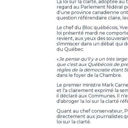
La loi sur la clarté, adoptée a
regard au Parlement fédéral po
d'une province canadienne ont
question référendaire claire, le
Le chef du Bloc québécois, Yves
loi présenté mardi ne comporte 
revient, aux yeux des souveraini
s'immiscer dans un débat qui d
du Québec.
«
Je pense qu'il y a un très lar
que c'est aux Québécois de prend
règles de la démocratie étant 50
dans le foyer de la Chambre.
Le premier ministre Mark Carne
et l'a clairement exprimé la se
il déclaré aux Communes. Il n'
d'abroger la loi sur la clarté ré
Quant au chef conservateur, Pie
directement aux journalistes qui
loi sur la clarté.