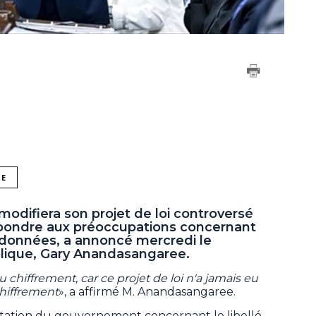
NE
odifiera son projet de loi controversé
répondre aux préoccupations concernant
adonnées, a annoncé mercredi le
blique, Gary Anandasangaree.
u chiffrement, car ce projet de loi n'a jamais eu
hiffrement
», a affirmé M. Anandasangaree.
prétation du gouvernement concernant le libellé