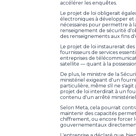
accélérer les enquêtes.
Le projet de loi obligerait égal
électroniques à développer et 
nécessaires pour permettre à l
renseignement de sécurité d'o
des renseignements aux fins d
Le projet de loi instaurerait de
fournisseurs de services essen
entreprises de télécommunicati
satellite — quant à la possessio
De plus, le ministre de la Sécu
ministériel exigeant d'un fourn
particulière, même s'il ne s'agit
projet de loi interdirait à un f
contenu d'un arrêté ministériel
Selon Meta, cela pourrait contr
maintenir des capacités permett
chiffrement, ou encore forcer le
gouvernementaux directement 
L'entreprise a déclaré que, bie