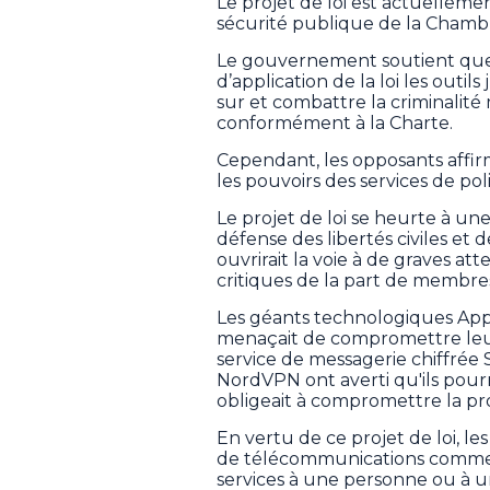
Le projet de loi est actuellem
sécurité publique de la Cham
Le gouvernement soutient que l
d’application de la loi les outi
sur et combattre la criminalit
conformément à la Charte.
Cependant, les opposants affirm
les pouvoirs des services de po
Le projet de loi se heurte à un
défense des libertés civiles et d
ouvrirait la voie à de graves att
critiques de la part de membre
Les géants technologiques Appl
menaçait de compromettre leurs
service de messagerie chiffrée S
NordVPN ont averti qu'ils pourra
obligeait à compromettre la pro
En vertu de ce projet de loi, le
de télécommunications comme Be
services à une personne ou à 