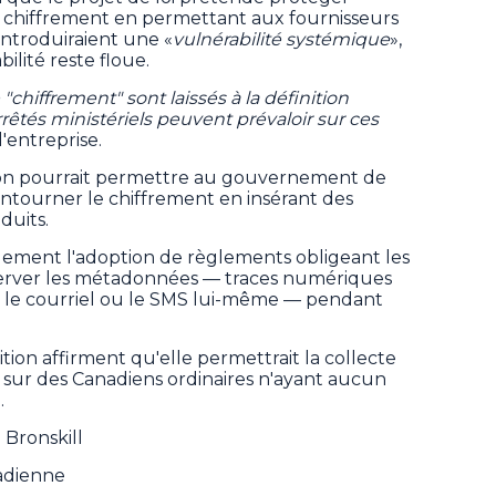
le chiffrement en permettant aux fournisseurs
introduiraient une «
vulnérabilité systémique
»,
bilité reste floue.
hiffrement" sont laissés à la définition
rêtés ministériels peuvent prévaloir sur ces
 l'entreprise.
tion pourrait permettre au gouvernement de
ontourner le chiffrement en insérant des
duits.
galement l'adoption de règlements obligeant les
nserver les métadonnées — traces numériques
 le courriel ou le SMS lui-même — pendant
tion affirment qu'elle permettrait la collecte
sur des Canadiens ordinaires n'ayant aucun
.
 Bronskill
nadienne