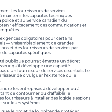
ement les fournisseurs de services
à maintenir les capacités techniques
a police et au Service canadien du
btenir efficacement des communications et
'enquêtes.
s exigences obligatoires pour certains
tiels — vraisemblablement de grandes
ons et des fournisseurs de services par
n de capacités spécifiques.
rité publique pourrait émettre un décret
isseur qu'il développe une capacité
 pas d'un fournisseur de services essentiels. Le
ournisseur de divulguer l'existence ou le
.
aindre les entreprises à développer ou à
ant de contourner ou d'affaiblir le
s fournisseurs à installer des logiciels espions
sur leurs systèmes.
n que le projet de loi prétende protéger