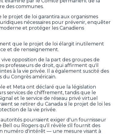
ent examiné par le Comité permanent de la
bre des communes.
e projet de loi garantira aux organismes
ls juridiques nécessaires pour prévenir, enquêter
é moderne et protéger les Canadiens
ent que le projet de loi élargit inutilement
lice et de renseignement.
e vive opposition de la part des groupes de
es professeurs de droit, qui affirment qu'il
eintes à la vie privée. Il a également suscité des
s du Congrès américain.
e et Meta ont déclaré que la législation
 services de chiffrement, tandis que le
ignal et le service de réseau privé virtuel
ient se retirer du Canada si le projet de loi les
tection de la vie privée.
s autorités pourraient exiger d'un fournisseur
ll ou Rogers qu'il révèle s'il fournit des
un numéro d'intérêt — une mesure visant à