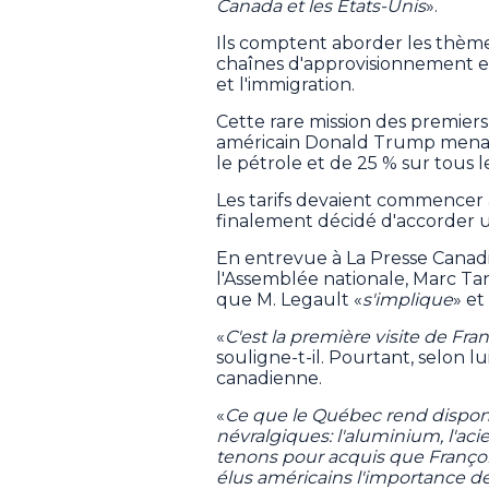
Canada et les États-Unis
».
Ils comptent aborder les thèmes 
chaînes d'approvisionnement en 
et l'immigration.
Cette rare mission des premiers
américain Donald Trump menace
le pétrole et de 25 % sur tous 
Les tarifs devaient commencer à
finalement décidé d'accorder u
En entrevue à La Presse Canadien
l'Assemblée nationale, Marc Tan
que M. Legault «
s'implique
» et
«
C'est la première visite de Fr
souligne-t-il. Pourtant, selon l
canadienne.
«
Ce que le Québec rend disponib
névralgiques: l'aluminium, l'aci
tenons pour acquis que François 
élus américains l'importance des