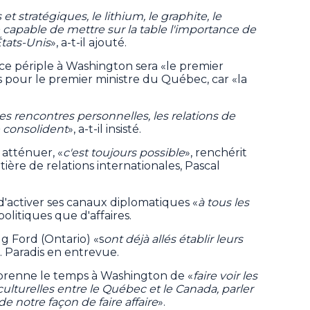
et stratégiques, le lithium, le graphite, le
tre capable de mettre sur la table l'importance de
États-Unis
», a-t-il ajouté.
e périple à Washington sera «le premier
 pour le premier ministre du Québec, car «la
les rencontres personnelles, les relations de
e consolident
», a-t-il insisté.
s atténuer, «
c'est toujours possible
», renchérit
ière de relations internationales, Pascal
d'activer ses canaux diplomatiques «
à tous les
politiques que d'affaires.
g Ford (Ontario) «s
ont déjà allés établir leurs
M. Paradis en entrevue.
t prenne le temps à Washington de «
faire voir les
 culturelles entre le Québec et le Canada, parler
 notre façon de faire affaire
».