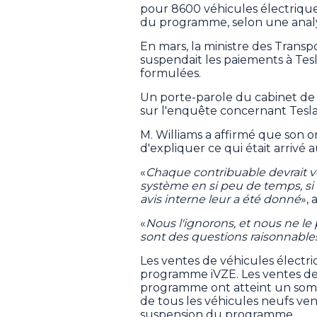
pour 8600 véhicules électrique
du programme, selon une analy
En mars, la ministre des Transp
suspendait les paiements à Tesl
formulées.
Un porte-parole du cabinet de 
sur l'enquête concernant Tesla
M. Williams a affirmé que son
d'expliquer ce qui était arrivé 
«
Chaque contribuable devrait v
système en si peu de temps, si t
avis interne leur a été donné
»,
«
Nous l'ignorons, et nous ne l
sont des questions raisonnables
Les ventes de véhicules électr
programme iVZE. Les ventes de 
programme ont atteint un som
de tous les véhicules neufs ven
suspension du programme.