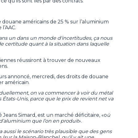
 qu’ils sont liés par des contrats.
de douane américains de 25 % sur l’aluminium
 l’AAC.
ans un dans un monde d'incertitudes, ça nous
e certitude quant à la situation dans laquelle
adiennes réussiront à trouver de nouveaux
ens.
urs annoncé, mercredi, des droits de douane
er américain.
aduellement, on va commencer à voir du métal
s États-Unis, parce que le prix de revient net va
 Jeans Simard, est un marché déficitaire, «o
ù
’aluminium que l’on en produit
».
y a aussi le scénario très plausible que des gens
 (sur la Maison-Blanche), qu'il y ait une