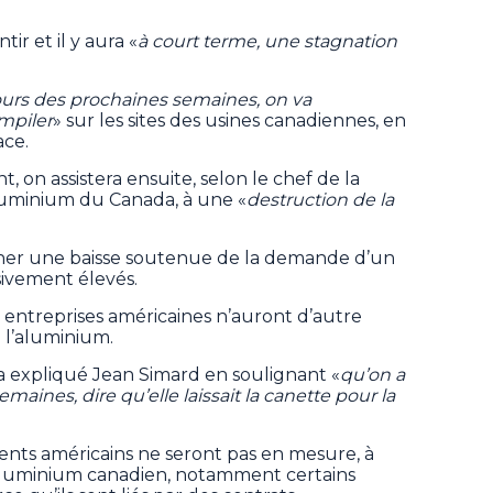
r et il y aura «
à court terme, une stagnation
.
cours des prochaines semaines, on va
mpiler
» sur les sites des usines canadiennes, en
ace.
t, on assistera ensuite, selon le chef de la
'aluminium du Canada, à une «
destruction de la
igner une baisse soutenue de la demande d’un
sivement élevés.
 entreprises américaines n’auront d’autre
e l’aluminium.
 a expliqué Jean Simard en soulignant «
qu’on a
maines, dire qu’elle laissait la canette pour la
lients américains ne seront pas en mesure, à
aluminium canadien, notamment certains