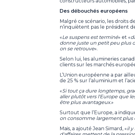
constructeurs automobiles, parce
Des débouchés européens
Malgré ce scénario, les droits 
n’inquiètent pas le président de
«
Le suspens est terminé
» et «
d
donne juste un petit peu plus d
on se retrouve
».
Selon lui, les alumineries can
clients sur les marchés europé
L’Union européenne a par aille
de 25 % sur l’aluminium et l’aci
«
Si tout ça dure longtemps, gr
aller plutôt vers l'Europe que le
être plus avantageux.
»
Surtout que l’Europe, a indiqué
on consomme largement plus d
Mais, a ajouté Jean Simard, «
il 
d'affaires mettent de la pression