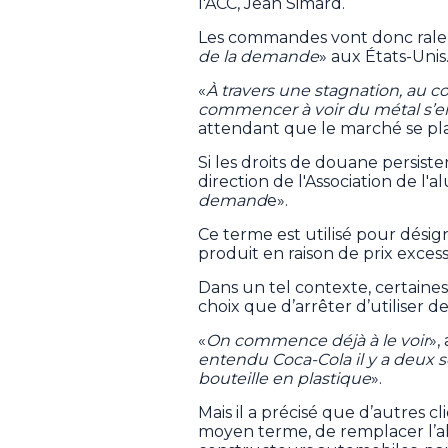
l'ACC, Jean Simard.
Les commandes vont donc ralenti
de la demande
» aux États-Unis
«
À travers une stagnation, au 
commencer à voir du métal s’e
attendant que le marché se pl
Si les droits de douane persisten
direction de l'Association de l
demand
e».
Ce terme est utilisé pour dés
produit en raison de prix exces
Dans un tel contexte, certaines
choix que d’arrêter d’utiliser d
«
On commence déjà à le voir
»,
entendu Coca-Cola il y a deux se
bouteille en plastique
».
Mais il a précisé que d’autres c
moyen terme, de remplacer l’