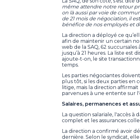
La SAQ, de son côté, s’est dite 
même attendre notre retour prév
on là aussi par voie de communi
de 21 mois de négociation, il es
bénéfice de nos employés et de
La direction a déployé ce qu’ell
afin de maintenir un certain no
web de la SAQ, 62 succursales
jusqu’à 21 heures. La liste est 
ajoute-t-on, le site transacti
temps.
Les parties négociantes doiven
plus tôt, si les deux parties e
litige, mais la direction affirma
parvenues à une entente sur l
Salaires, permanences et ass
La question salariale, l'accès
complet et les assurances colle
La direction a confirmé avoir dé
dernière. Selon le syndicat, elle