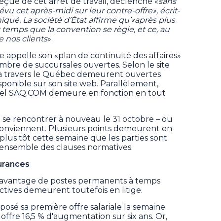
déçue de cet arrêt de travail, déclenché «
sans
u cet après-midi sur leur contre-offre», écrit-
qué. La société d’État affirme qu’«après plus
t temps que la convention se règle, et ce, au
 nos clients
».
e appelle son «plan de continuité des affaires»
mbre de succursales ouvertes. Selon le site
 à travers le Québec demeurent ouvertes
disponible sur son site web. Parallèlement,
onnel SAQ.COM demeure en fonction en tout
t se rencontrer à nouveau le 31 octobre – ou
n conviennent. Plusieurs points demeurent en
it plus tôt cette semaine que les parties sont
'ensemble des clauses normatives.
urances
 à davantage de postes permanents à temps
ctives demeurent toutefois en litige.
posé sa première offre salariale la semaine
 offre 16,5 % d'augmentation sur six ans. Or,