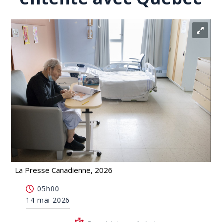
La Presse Canadienne, 2026
Des propriétaires de RI à bout de bras en
05h00
attendant une entente avec Québec
14 mai 2026